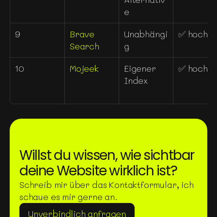
e
9
Brave 
Unabhängi
✅ hoch
Search
g
10
Mojeek
Eigener 
✅ hoch
Index
Willst du wissen, wie sichtbar 
deine Website wirklich ist?
Schreib mir über das Kontaktformular, ich 
schaue es mir gerne an.
Unverbindlich anfragen