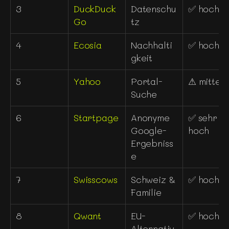
3
DuckDuck
Datenschu
✅ hoch
Go
tz
4
Ecosia
Nachhalti
✅ hoch
gkeit
5
Yahoo
Portal-
⚠ mittel
Suche
6
Startpage
Anonyme 
✅ sehr 
Google-
hoch
Ergebniss
e
7
Swisscows
Schweiz & 
✅ hoch
Familie
8
Qwant
EU-
✅ hoch
Alternativ