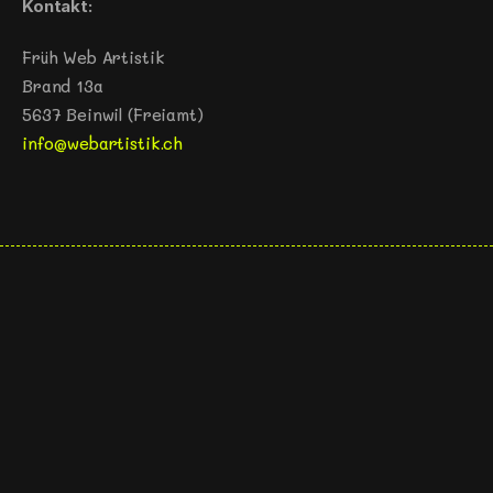
Kontakt:
Früh Web Artistik
Brand 13a
5637 Beinwil (Freiamt)
info@webartistik.ch
Web Artistik
Webdesign & SEO
Mit Liebe erstellt von Web Artistik in 
Framer
© Copyright 2025 – 2026
info@webartistik.ch