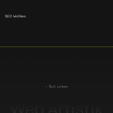
SEO Wohlen
„
T
o
l
l
e
s
W
e
b
d
e
s
i
g
n
o
h
n
e
F
u
n
k
t
i
o
n
a
l
i
t
ä
t
i
s
t
w
i
e
e
i
n
S
p
o
r
t
w
a
g
e
n
o
h
n
e
M
o
t
o
r
.
"
— Paul Cookson
Web Artistik