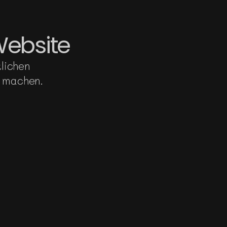
Website
ichen 
u machen.