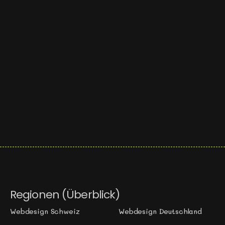
Webdesign
SEO
Google Unternehmensprofil
Google Ads
Online-Shop
Website Relaunch
Lokales SEO
Conversion Optimierung
Content Marketing
SEO-Analyse
Regionen (Überblick)
Webdesign Schweiz
Webdesign Deutschland